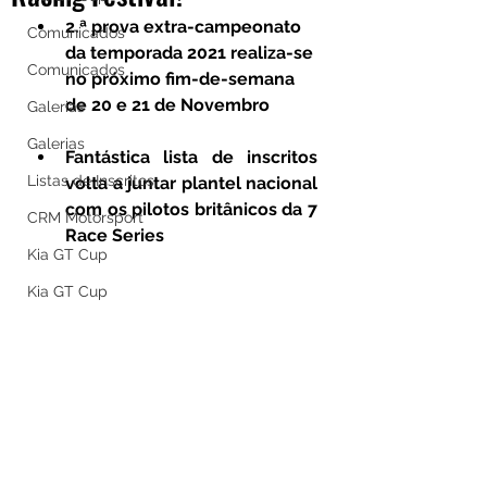
2.ª prova extra-campeonato 
Comunicados
da temporada 2021 realiza-se 
Comunicados
no próximo fim-de-semana 
de 20 e 21 de Novembro
Galerias
Galerias
Fantástica lista de inscritos 
Listas de Inscritos
volta a juntar plantel nacional 
com os pilotos britânicos da 7 
CRM Motorsport
Race Series
Kia GT Cup
Kia GT Cup