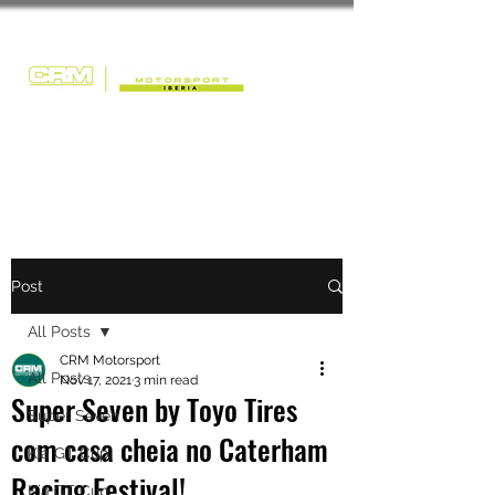
Post
All Posts
CRM Motorsport
All Posts
Nov 17, 2021
3 min read
Super Seven by Toyo Tires
Super Seven
com casa cheia no Caterham
Kia GT Cup
Racing Festival!
Kia GT Cup