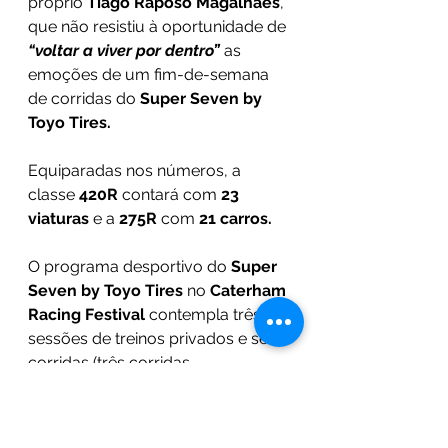
próprio 
Tiago Raposo Magalhães
, 
que não resistiu à oportunidade de 
“voltar a viver por dentro”
 as 
emoções de um fim-de-semana 
de corridas do 
Super Seven by 
Toyo Tires.
Equiparadas nos números, a 
classe 
420R 
contará com 
23 
viaturas
 e a 
275R 
com 
21 carros.
O programa desportivo do 
Super 
Seven by Toyo Tires
 no 
Caterham 
Racing Festival
 contempla três 
sessões de treinos privados e seis 
corridas (três corridas 
independentes para cada 
categoria) entre Sábado e 
Domingo.