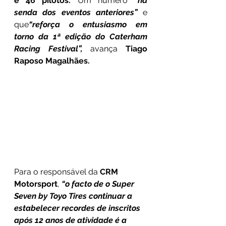
e 46 pilotos.
 Um número 
“na 
senda dos eventos anteriores”
 e 
que
“reforça o entusiasmo em 
torno da 1ª edição do Caterham 
Racing Festival”,
 avança 
Tiago 
Raposo Magalhães.
Para o responsável da
 CRM 
Motorsport
, 
“o facto de o Super 
Seven by Toyo Tires continuar a 
estabelecer recordes de inscritos 
após 12 anos de atividade é a 