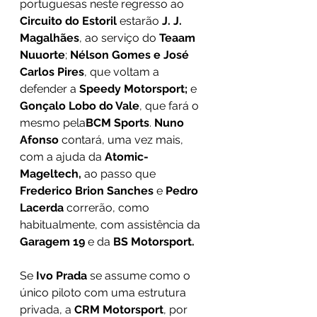
portuguesas neste regresso ao 
Circuito do Estoril
 estarão 
J. J. 
Magalhães
, ao serviço do 
Teaam 
Nuuorte
; 
Nélson Gomes e José 
Carlos Pires
, que voltam a 
defender a 
Speedy Motorsport;
 e 
Gonçalo Lobo do Vale
, que fará o 
mesmo pela
BCM Sports
. 
Nuno 
Afonso
 contará, uma vez mais, 
com a ajuda da 
Atomic-
Mageltech,
 ao passo que 
Frederico Brion Sanches
 e 
Pedro 
Lacerda
 correrão, como 
habitualmente, com assistência da 
Garagem 19
 e da 
BS Motorsport.
Se 
Ivo Prada
 se assume como o 
único piloto com uma estrutura 
privada, a 
CRM Motorsport
, por 