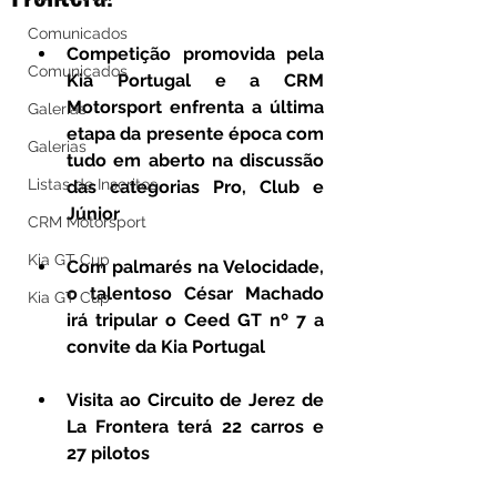
Comunicados
Competição promovida pela 
Comunicados
Kia Portugal e a CRM 
Motorsport enfrenta a última 
Galerias
etapa da presente época com 
Galerias
tudo em aberto na discussão 
Listas de Inscritos
das categorias Pro, Club e 
Júnior
CRM Motorsport
Kia GT Cup
Com palmarés na Velocidade, 
o talentoso César Machado 
Kia GT Cup
irá tripular o Ceed GT nº 7 a 
convite da Kia Portugal
Visita ao Circuito de Jerez de 
La Frontera terá 22 carros e 
27 pilotos